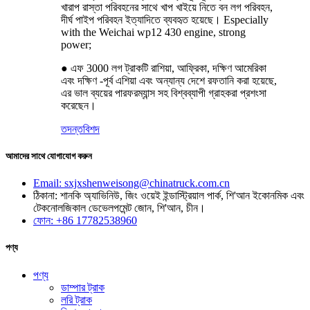
খারাপ রাস্তা পরিবহনের সাথে খাপ খাইয়ে নিতে বন লগ পরিবহন,
দীর্ঘ পাইপ পরিবহন ইত্যাদিতে ব্যবহৃত হয়েছে। Especially
with the Weichai wp12 430 engine, strong
power;
● এফ 3000 লগ ট্রাকটি রাশিয়া, আফ্রিকা, দক্ষিণ আমেরিকা
এবং দক্ষিণ -পূর্ব এশিয়া এবং অন্যান্য দেশে রফতানি করা হয়েছে,
এর ভাল ব্যয়ের পারফরম্যান্স সহ বিশ্বব্যাপী গ্রাহকরা প্রশংসা
করেছেন।
তদন্ত
বিশদ
আমাদের সাথে যোগাযোগ করুন
Email: sxjxshenweisong@chinatruck.com.cn
ঠিকানা: শানকি অ্যাভিনিউ, জিং ওয়েই ইন্ডাস্ট্রিয়াল পার্ক, শি'আন ইকোনমিক এবং
টেকনোলজিকাল ডেভেলপমেন্ট জোন, শি'আন, চীন।
ফোন: +86 17782538960
পণ্য
পণ্য
ডাম্পার ট্রাক
লরি ট্রাক