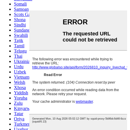
Somali
Samoan
Scots Gaelic
Shona
Sindhi
Sundanese
Swahili
Tajik
Tamil
Telugu
Thai
Ukrainian
Urdu
Uzbek
Vietnamese
Welsh
Xhosa
Yiddish
Yoruba
Zulu
Kinyarwanda
Tatar
Oriya
Turkmen
Uyghur