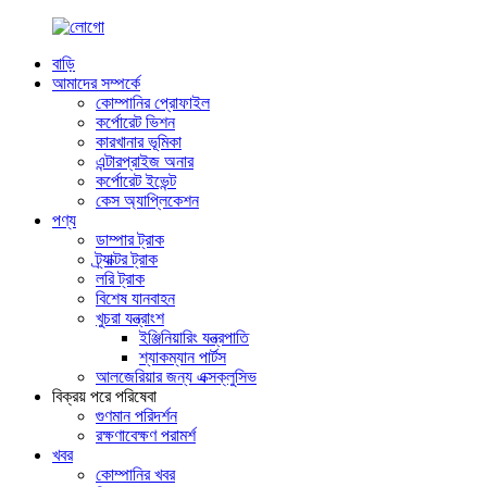
বাড়ি
আমাদের সম্পর্কে
কোম্পানির প্রোফাইল
কর্পোরেট ভিশন
কারখানার ভূমিকা
এন্টারপ্রাইজ অনার
কর্পোরেট ইভেন্ট
কেস অ্যাপ্লিকেশন
পণ্য
ডাম্পার ট্রাক
ট্র্যাক্টর ট্রাক
লরি ট্রাক
বিশেষ যানবাহন
খুচরা যন্ত্রাংশ
ইঞ্জিনিয়ারিং যন্ত্রপাতি
শ্যাকম্যান পার্টস
আলজেরিয়ার জন্য এক্সক্লুসিভ
বিক্রয় পরে পরিষেবা
গুণমান পরিদর্শন
রক্ষণাবেক্ষণ পরামর্শ
খবর
কোম্পানির খবর