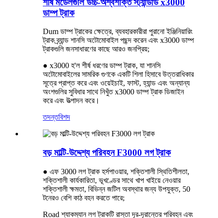
শীর্ষ মডেলগুলি উচ্চ-অশ্বশক্তি স্ট্যান্ডার্ড x3000
ডাম্প ট্রাক
Dum ডাম্প ট্রাকের ক্ষেত্রে, ব্যবহারকারীরা পুরানো ইঞ্জিনিয়ারিং
ট্রাক ব্র্যান্ড শানসি অটোমোবাইল পছন্দ করেন এবং x3000 ডাম্প
ট্রাকগুলি জনসাধারণের কাছে আরও জনপ্রিয়;
● x3000 হ'ল শীর্ষ ধরণের ডাম্প ট্রাক, যা শানসি
অটোমোবাইলের সামরিক গুণকে একটি শিলা হিসাবে উত্তরাধিকার
সূত্রে প্রাপ্ত করে এবং ওয়েইচাই, ফাস্ট, হ্যান্ড এবং অন্যান্য
অংশগুলির সুবিধার সাথে নিখুঁত x3000 ডাম্প ট্রাক ডিজাইন
করে এবং উত্পাদন করে।
তদন্ত
বিশদ
বড় মাল্টি-উদ্দেশ্য পরিবহন F3000 লগ ট্রাক
● এফ 3000 লগ ট্রাক হর্সপাওয়ার, শক্তিশালী স্থিতিশীলতা,
শক্তিশালী কার্যকারিতা, ভূখণ্ডের সাথে খাপ খাইয়ে নেওয়ার
শক্তিশালী ক্ষমতা, বিভিন্ন জটিল অবস্থার জন্য উপযুক্ত, 50
টনেরও বেশি কাঠ বহন করতে পারে;
Road শ্যাকম্যান লগ ট্রাকটি রাস্তা দূর-দূরান্তের পরিবহন এবং