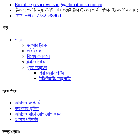
Email: sxjxshenweisong@chinatruck.com.cn
ঠিকানা: শানকি অ্যাভিনিউ, জিং ওয়েই ইন্ডাস্ট্রিয়াল পার্ক, শি'আন ইকোনমিক
ফোন: +86 17782538960
পণ্য
পণ্য
ডাম্পার ট্রাক
লরি ট্রাক
বিশেষ যানবাহন
ট্র্যাক্টর ট্রাক
খুচরা যন্ত্রাংশ
শ্যাকম্যান পার্টস
ইঞ্জিনিয়ারিং যন্ত্রপাতি
দ্রুত লিঙ্ক
আমাদের সম্পর্কে
কারখানার ভূমিকা
আমাদের সাথে যোগাযোগ করুন
গুণমান পরিদর্শন
তদন্ত প্রেরণ: