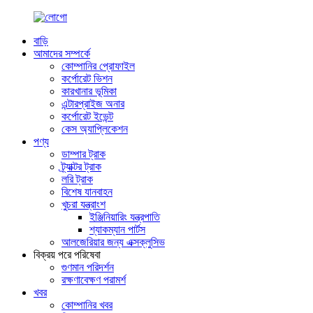
বাড়ি
আমাদের সম্পর্কে
কোম্পানির প্রোফাইল
কর্পোরেট ভিশন
কারখানার ভূমিকা
এন্টারপ্রাইজ অনার
কর্পোরেট ইভেন্ট
কেস অ্যাপ্লিকেশন
পণ্য
ডাম্পার ট্রাক
ট্র্যাক্টর ট্রাক
লরি ট্রাক
বিশেষ যানবাহন
খুচরা যন্ত্রাংশ
ইঞ্জিনিয়ারিং যন্ত্রপাতি
শ্যাকম্যান পার্টস
আলজেরিয়ার জন্য এক্সক্লুসিভ
বিক্রয় পরে পরিষেবা
গুণমান পরিদর্শন
রক্ষণাবেক্ষণ পরামর্শ
খবর
কোম্পানির খবর