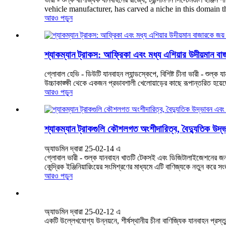
vehicle manufacturer, has carved a niche in this domain th
আরও পড়ুন
শ্যাকম্যান ট্রাকস: আফ্রিকা এবং মধ্য এশিয়ার উদীয়মান বা
গ্লোবাল হেভি - ডিউটি ​​যানবাহন ল্যান্ডস্কেপে, বিশিষ্ট চীনা ভারী - শু
উচ্চাকাঙ্ক্ষী থেকে একজন প্রভাবশালী খেলোয়াড়ের কাছে রূপান্তরিত হয়ে
আরও পড়ুন
শ্যাকম্যান ট্রাকগুলি কৌশলগত অংশীদারিত্ব, বৈদ্যুতিক উদ্ভ
অ্যাডমিন দ্বারা 25-02-14 এ
গ্লোবাল ভারী - শুল্ক যানবাহন খাতটি টেকসই এবং ডিজিটালাইজেশনের জন্য
কেন্দ্রিক ইঞ্জিনিয়ারিংয়ের সংমিশ্রণের মাধ্যমে এটি বাণিজ্যকে নতুন করে সংজ
আরও পড়ুন
অ্যাডমিন দ্বারা 25-02-12 এ
একটি উল্লেখযোগ্য উন্নয়নে, শীর্ষস্থানীয় চীনা বাণিজ্যিক যানবাহন প