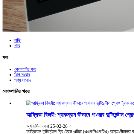
বাড়ি
খবর
খবর
কোম্পানির খবর
শিল্প সংবাদ
পণ্য সংবাদ
কোম্পানির খবর
আফ্রিকা বিজয়ী: শ্যাকম্যান কীভাবে পাওয়ার কন্টিনেন্টাল গ্র
অ্যাডমিন দ্বারা 25-02-28 এ
আফ্রিকান কন্টিনেন্টাল ফ্রি ট্রেড এরিয়া (এএফসিএফটিএ) আন্তঃসীমান্ত ব