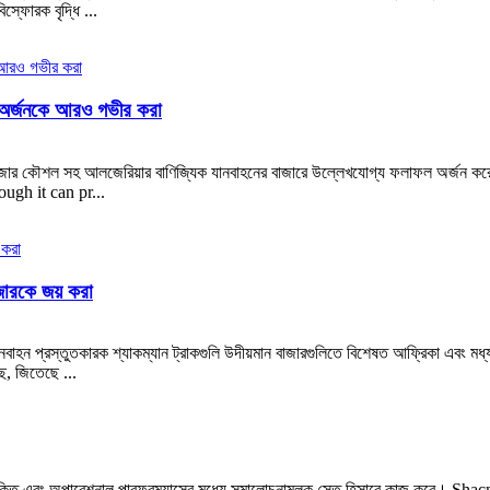
্ফোরক বৃদ্ধি ...
্ব অর্জনকে আরও গভীর করা
র্দিষ্ট বাজার কৌশল সহ আলজেরিয়ার বাণিজ্যিক যানবাহনের বাজারে উল্লেখযোগ্য ফলাফল 
ugh it can pr...
জারকে জয় করা
ল্ক যানবাহন প্রস্তুতকারক শ্যাকম্যান ট্রাকগুলি উদীয়মান বাজারগুলিতে বিশেষত আফ্রিকা এবং
ছে, জিতেছে ...
ি ইঞ্জিন শক্তি এবং অপারেশনাল পারফরম্যান্সের মধ্যে সমালোচনামূলক সেতু হিসাবে কাজ 