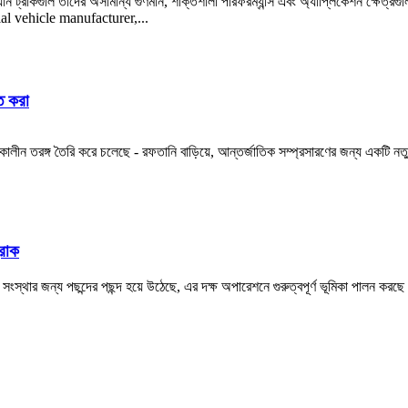
 ট্রাকগুলি তাদের অসামান্য গুণমান, শক্তিশালী পারফরম্যান্স এবং অ্যাপ্লিকেশন ক্ষেত্রগু
cial vehicle manufacturer,...
ত করা
িরকালীন তরঙ্গ তৈরি করে চলেছে - রফতানি বাড়িয়ে, আন্তর্জাতিক সম্প্রসারণের জন্য একটি নতু
্রাক
 সংস্থার জন্য পছন্দের পছন্দ হয়ে উঠেছে, এর দক্ষ অপারেশনে গুরুত্বপূর্ণ ভূমিকা পালন করছে