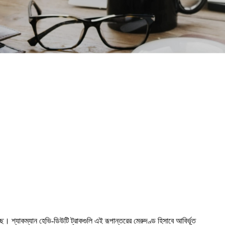
। শ্যাকম্যান হেভি-ডিউটি ​​ট্রাকগুলি এই রূপান্তরের মেরুদণ্ড হিসাবে আবির্ভূত