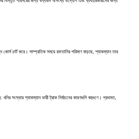
লির বিস্তৃত পরিসরের জন্য ধন্যবাদ অসংখ্য উদ্যোগ এবং ব্যবহারকারীদের জন্য
ন কোর্স চার্ট করে। সাম্প্রতিক সময়ে রফতানির পরিমাণ বাড়ছে, শ্যাকম্যান তার
। খনির সংস্থার শ্যাকম্যান ভারী ট্রাক নির্বাচনের কারণগুলি বহুগুণে। প্রথমত,