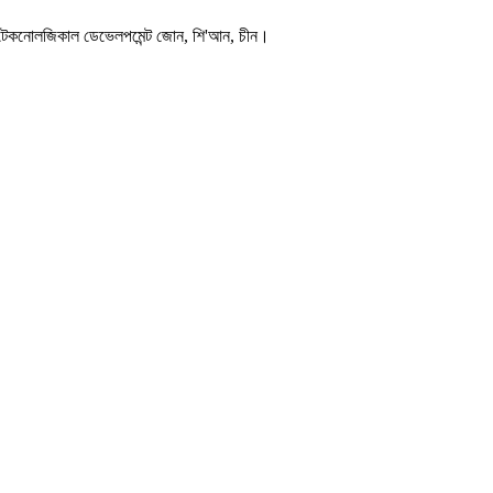
 এবং টেকনোলজিকাল ডেভেলপমেন্ট জোন, শি'আন, চীন।