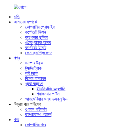
বাড়ি
আমাদের সম্পর্কে
কোম্পানির প্রোফাইল
কর্পোরেট ভিশন
কারখানার ভূমিকা
এন্টারপ্রাইজ অনার
কর্পোরেট ইভেন্ট
কেস অ্যাপ্লিকেশন
পণ্য
ডাম্পার ট্রাক
ট্র্যাক্টর ট্রাক
লরি ট্রাক
বিশেষ যানবাহন
খুচরা যন্ত্রাংশ
ইঞ্জিনিয়ারিং যন্ত্রপাতি
শ্যাকম্যান পার্টস
আলজেরিয়ার জন্য এক্সক্লুসিভ
বিক্রয় পরে পরিষেবা
গুণমান পরিদর্শন
রক্ষণাবেক্ষণ পরামর্শ
খবর
কোম্পানির খবর