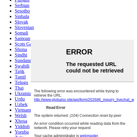
Serbian
Sesotho
Sinhala
Slovak
Slovenian
Somali
Samoan
Scots Gaelic
Shona
Sindhi
Sundanese
Swahili
Tajik
Tamil
Telugu
Thai
Ukrainian
Urdu
Uzbek
Vietnamese
Welsh
Xhosa
Yiddish
Yoruba