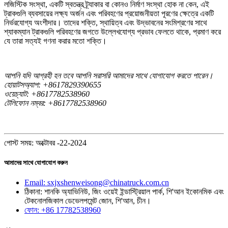
লজিস্টিক সংস্থা, একটি স্বতন্ত্র ট্র্যাকার বা কোনও নির্মাণ সংস্থা হোক না কেন, এই
ট্রাকগুলি ব্যবসায়ের লক্ষ্য অর্জন এবং পরিবহণের প্রয়োজনীয়তা পূরণের ক্ষেত্রে একটি
নির্ভরযোগ্য অংশীদার। তাদের শক্তি, স্থায়িত্ব এবং উদ্ভাবনের সংমিশ্রণের সাথে
শ্যাকম্যান ট্রাকগুলি পরিবহণের জগতে উল্লেখযোগ্য প্রভাব ফেলতে থাকে, প্রমাণ করে
যে তারা সত্যই গণনা করার মতো শক্তি।
আপনি যদি আগ্রহী হন তবে আপনি সরাসরি আমাদের সাথে যোগাযোগ করতে পারেন।
হোয়াটসঅ্যাপ: +8617829390655
ওয়েচ্যাট: +8617782538960
টেলিফোন নম্বর: +8617782538960
পোস্ট সময়: অক্টোবর -22-2024
আমাদের সাথে যোগাযোগ করুন
Email: sxjxshenweisong@chinatruck.com.cn
ঠিকানা: শানকি অ্যাভিনিউ, জিং ওয়েই ইন্ডাস্ট্রিয়াল পার্ক, শি'আন ইকোনমিক এবং
টেকনোলজিকাল ডেভেলপমেন্ট জোন, শি'আন, চীন।
ফোন: +86 17782538960