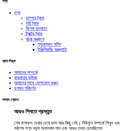
পণ্য
পণ্য
ডাম্পার ট্রাক
লরি ট্রাক
বিশেষ যানবাহন
ট্র্যাক্টর ট্রাক
খুচরা যন্ত্রাংশ
শ্যাকম্যান পার্টস
ইঞ্জিনিয়ারিং যন্ত্রপাতি
দ্রুত লিঙ্ক
আমাদের সম্পর্কে
কারখানার ভূমিকা
আমাদের সাথে যোগাযোগ করুন
গুণমান পরিদর্শন
তদন্ত প্রেরণ:
আরও শিখতে প্রস্তুত
শেষ ফলাফল দেখার চেয়ে ভাল আর কিছু নেই। নিউফুন সম্পর্কে শিখুন এবং
সর্বশেষ পণ্য নমুনা অ্যালবাম পান এবং আরও তথ্য চেয়েছিলেন