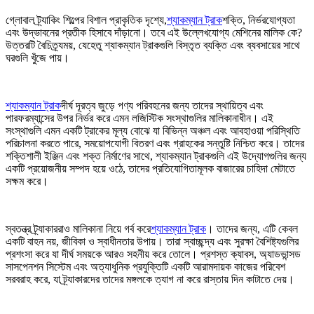
গ্লোবাল ট্র্যাকিং শিল্পের বিশাল প্রাকৃতিক দৃশ্যে,
শ্যাকম্যান ট্রাক
শক্তি, নির্ভরযোগ্যতা
এবং উদ্ভাবনের প্রতীক হিসাবে দাঁড়ানো। তবে এই উল্লেখযোগ্য মেশিনের মালিক কে?
উত্তরটি বৈচিত্র্যময়, যেহেতু শ্যাকম্যান ট্রাকগুলি বিস্তৃত ব্যক্তি এবং ব্যবসায়ের সাথে
ঘরগুলি খুঁজে পায়।
শ্যাকম্যান ট্রাক
দীর্ঘ দূরত্ব জুড়ে পণ্য পরিবহনের জন্য তাদের স্থায়িত্ব এবং
পারফরম্যান্সের উপর নির্ভর করে এমন লজিস্টিক সংস্থাগুলির মালিকানাধীন। এই
সংস্থাগুলি এমন একটি ট্রাকের মূল্য বোঝে যা বিভিন্ন অঞ্চল এবং আবহাওয়া পরিস্থিতি
পরিচালনা করতে পারে, সময়োপযোগী বিতরণ এবং গ্রাহকের সন্তুষ্টি নিশ্চিত করে। তাদের
শক্তিশালী ইঞ্জিন এবং শক্ত নির্মাণের সাথে, শ্যাকম্যান ট্রাকগুলি এই উদ্যোগগুলির জন্য
একটি প্রয়োজনীয় সম্পদ হয়ে ওঠে, তাদের প্রতিযোগিতামূলক বাজারের চাহিদা মেটাতে
সক্ষম করে।
স্বতন্ত্র ট্র্যাকাররাও মালিকানা নিয়ে গর্ব করে
শ্যাকম্যান ট্রাক
। তাদের জন্য, এটি কেবল
একটি বাহন নয়, জীবিকা ও স্বাধীনতার উপায়। তারা স্বাচ্ছন্দ্য এবং সুরক্ষা বৈশিষ্ট্যগুলির
প্রশংসা করে যা দীর্ঘ সময়কে আরও সহনীয় করে তোলে। প্রশস্ত ক্যাবস, অ্যাডভান্সড
সাসপেনশন সিস্টেম এবং অত্যাধুনিক প্রযুক্তিটি একটি আরামদায়ক কাজের পরিবেশ
সরবরাহ করে, যা ট্র্যাকারদের তাদের মঙ্গলকে ত্যাগ না করে রাস্তায় দিন কাটাতে দেয়।