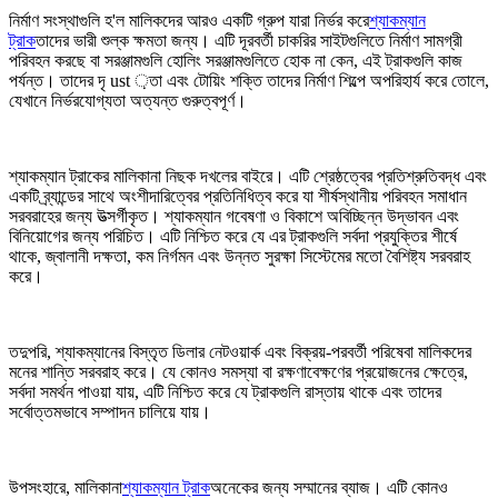
নির্মাণ সংস্থাগুলি হ'ল মালিকদের আরও একটি গ্রুপ যারা নির্ভর করে
শ্যাকম্যান
ট্রাক
তাদের ভারী শুল্ক ক্ষমতা জন্য। এটি দূরবর্তী চাকরির সাইটগুলিতে নির্মাণ সামগ্রী
পরিবহন করছে বা সরঞ্জামগুলি হোলিং সরঞ্জামগুলিতে হোক না কেন, এই ট্রাকগুলি কাজ
পর্যন্ত। তাদের দৃ ust ়তা এবং টোয়িং শক্তি তাদের নির্মাণ শিল্পে অপরিহার্য করে তোলে,
যেখানে নির্ভরযোগ্যতা অত্যন্ত গুরুত্বপূর্ণ।
শ্যাকম্যান ট্রাকের মালিকানা নিছক দখলের বাইরে। এটি শ্রেষ্ঠত্বের প্রতিশ্রুতিবদ্ধ এবং
একটি ব্র্যান্ডের সাথে অংশীদারিত্বের প্রতিনিধিত্ব করে যা শীর্ষস্থানীয় পরিবহন সমাধান
সরবরাহের জন্য উত্সর্গীকৃত। শ্যাকম্যান গবেষণা ও বিকাশে অবিচ্ছিন্ন উদ্ভাবন এবং
বিনিয়োগের জন্য পরিচিত। এটি নিশ্চিত করে যে এর ট্রাকগুলি সর্বদা প্রযুক্তির শীর্ষে
থাকে, জ্বালানী দক্ষতা, কম নির্গমন এবং উন্নত সুরক্ষা সিস্টেমের মতো বৈশিষ্ট্য সরবরাহ
করে।
তদুপরি, শ্যাকম্যানের বিস্তৃত ডিলার নেটওয়ার্ক এবং বিক্রয়-পরবর্তী পরিষেবা মালিকদের
মনের শান্তি সরবরাহ করে। যে কোনও সমস্যা বা রক্ষণাবেক্ষণের প্রয়োজনের ক্ষেত্রে,
সর্বদা সমর্থন পাওয়া যায়, এটি নিশ্চিত করে যে ট্রাকগুলি রাস্তায় থাকে এবং তাদের
সর্বোত্তমভাবে সম্পাদন চালিয়ে যায়।
উপসংহারে, মালিকানা
শ্যাকম্যান ট্রাক
অনেকের জন্য সম্মানের ব্যাজ। এটি কোনও