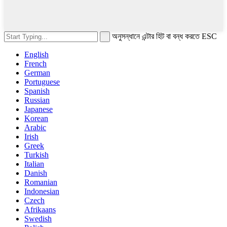
অনুসন্ধানে এন্টার হিট বা বন্ধ করতে ESC
English
French
German
Portuguese
Spanish
Russian
Japanese
Korean
Arabic
Irish
Greek
Turkish
Italian
Danish
Romanian
Indonesian
Czech
Afrikaans
Swedish