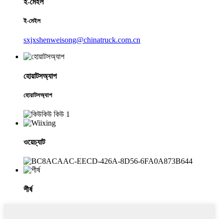
ই-মেইল
ই-মেইল
sxjxshenweisong@chinatruck.com.cn
হোয়াটসঅ্যাপ
হোয়াটসঅ্যাপ
ওয়েচ্যাট
শীর্ষ