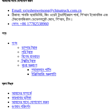
আমাদের সাথে যোগাযোগ করুন
Email: sxjxshenweisong@chinatruck.com.cn
ঠিকানা: শানকি অ্যাভিনিউ, জিং ওয়েই ইন্ডাস্ট্রিয়াল পার্ক, শি'আন ইকোনমিক এবং
টেকনোলজিকাল ডেভেলপমেন্ট জোন, শি'আন, চীন।
ফোন: +86 17782538960
পণ্য
পণ্য
ডাম্পার ট্রাক
লরি ট্রাক
বিশেষ যানবাহন
ট্র্যাক্টর ট্রাক
খুচরা যন্ত্রাংশ
শ্যাকম্যান পার্টস
ইঞ্জিনিয়ারিং যন্ত্রপাতি
দ্রুত লিঙ্ক
আমাদের সম্পর্কে
কারখানার ভূমিকা
আমাদের সাথে যোগাযোগ করুন
গুণমান পরিদর্শন