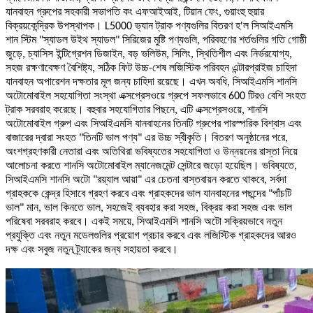
যানবাহন গ্রুপের সহকারী সভাপতি কং এফআইআই, টিয়ান ফেং, গুয়াংহু হুয়ার
বিক্রয়কেন্দ্রিক উপস্থাপক। L5000 ভ্যান ট্রাক পণ্যগুলির বিতরণ হ'ল সিআইএমসি
শান স্টিম "স্যাডল উইথ স্যাডল" সিরিজের মুষ্টি পণ্যগুলি, পরিবহণের শর্তগুলির গতি গোষ্ঠী
জুড়ে, চ্যাসিস ইন্টিগ্রেশন ডিজাইন, বড় ভলিউম, সিলিং, স্থিতিশীল এবং নির্ভরযোগ্য,
সহজ রক্ষণাবেক্ষণ বৈশিষ্ট্য, সঠিক ফিট উচ্চ-শেষ লজিস্টিক পরিবহন এন্টারপ্রাইজ চাহিদা
যানবাহন অপারেশন দক্ষতার মূল জন্য চাহিদা রয়েছে। এখন অবধি, সিআইএমসি শানসি
অটোমোবাইল সহযোগিতা সংস্থা এক্সপ্রেসওয়ে গ্রুপে সফলভাবে 600 টিরও বেশি সংহত
ট্রাক সরবরাহ করেছে। বহুবার সহযোগিতার পিছনে, এটি এক্সপ্রেসওয়ে, শানসি
অটোমোবাইল গ্রুপ এবং সিআইএমসি যানবাহনের তিনটি গ্রুপের পারস্পরিক বিশ্বাস এবং
বাজারের দ্বারা সংহত "তিনটি ভাল পণ্য" এর উচ্চ স্বীকৃতি। বিতরণ অনুষ্ঠানের পরে,
অংশগ্রহণকারী নেতারা এবং অতিথিরা ভবিষ্যতের সহযোগিতা ও উন্নয়নের রাস্তা নিয়ে
আলোচনা করতে শানসি অটোমোবাইল ম্যানেজমেন্ট সেন্টারে জড়ো হয়েছিল। ভবিষ্যতে,
সিআইএমসি শানসি অটো "রয়্যাল আয়া" এর চেতনা বাস্তবায়ন করতে থাকবে, সর্বদা
গ্রাহককে কেন্দ্র হিসাবে গ্রহণ করবে এবং গ্রাহকদের ভাল যানবাহনের পছন্দের "পাঁচটি
ভাল" মান, ভাল কিনতে ভাল, সহজেই ব্যবহার করা সহজ, বিক্রয় করা সহজ এবং ভাল
পরিষেবা সরবরাহ করবে। একই সময়ে, সিআইএমসি শানসি অটো সক্রিয়ভাবে নতুন
প্রযুক্তি এবং নতুন মডেলগুলির প্রয়োগ প্রচার করবে এবং লজিস্টিক গ্রাহকদের আরও
দক্ষ এবং সবুজ নতুন ট্র্যাকের জন্য সহায়তা করবে।