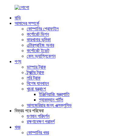
বাড়ি
আমাদের সম্পর্কে
কোম্পানির প্রোফাইল
কর্পোরেট ভিশন
কারখানার ভূমিকা
এন্টারপ্রাইজ অনার
কর্পোরেট ইভেন্ট
কেস অ্যাপ্লিকেশন
পণ্য
ডাম্পার ট্রাক
ট্র্যাক্টর ট্রাক
লরি ট্রাক
বিশেষ যানবাহন
খুচরা যন্ত্রাংশ
ইঞ্জিনিয়ারিং যন্ত্রপাতি
শ্যাকম্যান পার্টস
আলজেরিয়ার জন্য এক্সক্লুসিভ
বিক্রয় পরে পরিষেবা
গুণমান পরিদর্শন
রক্ষণাবেক্ষণ পরামর্শ
খবর
কোম্পানির খবর