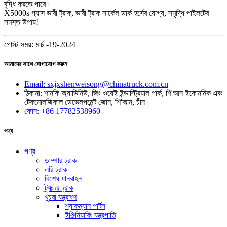
বৃদ্ধি করতে পারে।
X5000s গ্যাস ভারী ট্রাক, ভারী ট্রাক সার্কেল ডার্ক হর্সের যোগ্য, সমৃদ্ধি পাইলটের
সমস্ত উপায়!
পোস্ট সময়: মার্চ -19-2024
আমাদের সাথে যোগাযোগ করুন
Email: sxjxshenweisong@chinatruck.com.cn
ঠিকানা: শানকি অ্যাভিনিউ, জিং ওয়েই ইন্ডাস্ট্রিয়াল পার্ক, শি'আন ইকোনমিক এবং
টেকনোলজিকাল ডেভেলপমেন্ট জোন, শি'আন, চীন।
ফোন: +86 17782538960
পণ্য
পণ্য
ডাম্পার ট্রাক
লরি ট্রাক
বিশেষ যানবাহন
ট্র্যাক্টর ট্রাক
খুচরা যন্ত্রাংশ
শ্যাকম্যান পার্টস
ইঞ্জিনিয়ারিং যন্ত্রপাতি