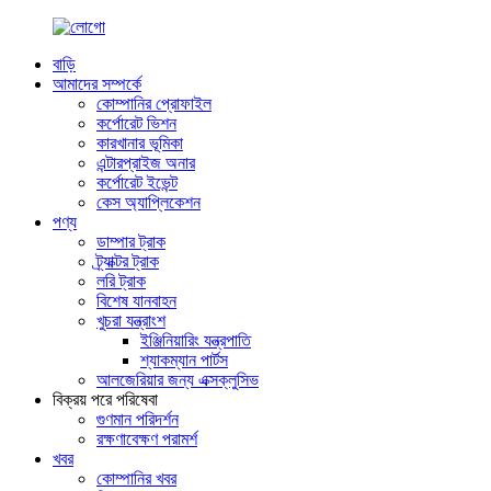
বাড়ি
আমাদের সম্পর্কে
কোম্পানির প্রোফাইল
কর্পোরেট ভিশন
কারখানার ভূমিকা
এন্টারপ্রাইজ অনার
কর্পোরেট ইভেন্ট
কেস অ্যাপ্লিকেশন
পণ্য
ডাম্পার ট্রাক
ট্র্যাক্টর ট্রাক
লরি ট্রাক
বিশেষ যানবাহন
খুচরা যন্ত্রাংশ
ইঞ্জিনিয়ারিং যন্ত্রপাতি
শ্যাকম্যান পার্টস
আলজেরিয়ার জন্য এক্সক্লুসিভ
বিক্রয় পরে পরিষেবা
গুণমান পরিদর্শন
রক্ষণাবেক্ষণ পরামর্শ
খবর
কোম্পানির খবর