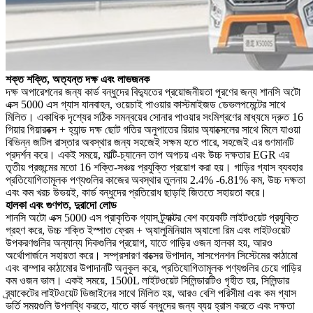
শক্ত শক্তি, অত্যন্ত দক্ষ এবং লাভজনক
দক্ষ অপারেশনের জন্য কার্ড বন্ধুদের বিদ্যুতের প্রয়োজনীয়তা পূরণের জন্য শানসি অটো
এক্স 5000 এস গ্যাস যানবাহন, ওয়েচাই পাওয়ার কাস্টমাইজড ডেভলপমেন্টের সাথে
মিলিত। একাধিক দৃশ্যের সঠিক সমন্বয়ের সোনার পাওয়ার সংমিশ্রণের মাধ্যমে দ্রুত 16
গিয়ার গিয়ারবক্স + হ্যান্ড দক্ষ ছোট গতির অনুপাতের রিয়ার অ্যাক্সেলের সাথে মিলে যাওয়া
বিভিন্ন জটিল রাস্তার অবস্থার জন্য সহজেই সক্ষম হতে পারে, সহজেই এর গুণমানটি
প্রদর্শন করে। একই সময়ে, মাল্টি-চ্যানেল তাপ অপচয় এবং উচ্চ দক্ষতার EGR এর
তৃতীয় প্রজন্মের মতো 16 শক্তি-সঞ্চয় প্রযুক্তি প্রয়োগ করা হয়। গাড়ির গ্যাস ব্যবহার
প্রতিযোগিতামূলক পণ্যগুলির কাজের অবস্থার তুলনায় 2.4% -6.81% কম, উচ্চ দক্ষতা
এবং কম খরচ উভয়ই, কার্ড বন্ধুদের প্রতিরোধ ছাড়াই জিততে সহায়তা করে।
হালকা এবং গুণগত, দুরাদো লোড
শানসি অটো এক্স 5000 এস প্রাকৃতিক গ্যাস ট্র্যাক্টর বেশ কয়েকটি লাইটওয়েট প্রযুক্তি
গ্রহণ করে, উচ্চ শক্তি ইস্পাত ফ্রেম + অ্যালুমিনিয়াম অ্যালো রিম এবং লাইটওয়েট
উপকরণগুলির অন্যান্য দিকগুলির প্রয়োগ, যাতে গাড়ির ওজন হালকা হয়, আরও
অর্থোপার্জনে সহায়তা করে। সম্প্রসারণ বাক্সের উপাদান, সাসপেনশন সিস্টেমের কাঠামো
এবং বাম্পার কাঠামোর উপাদানটি অনুকূল করে, প্রতিযোগিতামূলক পণ্যগুলির চেয়ে গাড়ির
কম ওজন ভাল। একই সময়ে, 1500L লাইটওয়েট সিলিন্ডারটিও গৃহীত হয়, সিলিন্ডার
ব্র্যাকেটের লাইটওয়েট ডিজাইনের সাথে মিলিত হয়, আরও বেশি পরিসীমা এবং কম গ্যাস
ভর্তি সময়গুলি উপলব্ধি করতে, যাতে কার্ড বন্ধুদের জন্য ব্যয় হ্রাস করতে এবং দক্ষতা