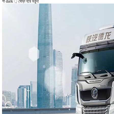
গা dark ় ঘোড়া হয়ে উঠুন!