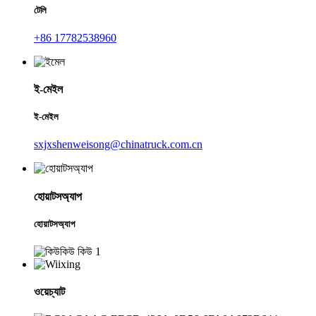
টেলি
+86 17782538960
ই-মেইল
ই-মেইল
sxjxshenweisong@chinatruck.com.cn
হোয়াটসঅ্যাপ
হোয়াটসঅ্যাপ
ওয়েচ্যাট