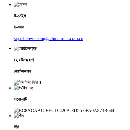
ই-মেইল
ই-মেইল
sxjxshenweisong@chinatruck.com.cn
হোয়াটসঅ্যাপ
হোয়াটসঅ্যাপ
ওয়েচ্যাট
শীর্ষ