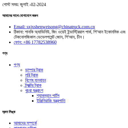
পোস্ট সময়: জুলাই -02-2024
আমাদের সাথে যোগাযোগ করুন
Email: sxjxshenweisong@chinatruck.com.cn
ঠিকানা: শানকি অ্যাভিনিউ, জিং ওয়েই ইন্ডাস্ট্রিয়াল পার্ক, শি'আন ইকোনমিক এবং
টেকনোলজিকাল ডেভেলপমেন্ট জোন, শি'আন, চীন।
ফোন: +86 17782538960
পণ্য
পণ্য
ডাম্পার ট্রাক
লরি ট্রাক
বিশেষ যানবাহন
ট্র্যাক্টর ট্রাক
খুচরা যন্ত্রাংশ
শ্যাকম্যান পার্টস
ইঞ্জিনিয়ারিং যন্ত্রপাতি
দ্রুত লিঙ্ক
আমাদের সম্পর্কে