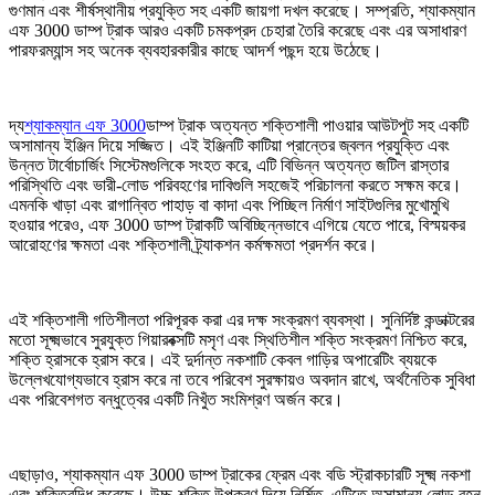
গুণমান এবং শীর্ষস্থানীয় প্রযুক্তি সহ একটি জায়গা দখল করেছে। সম্প্রতি, শ্যাকম্যান
এফ 3000 ডাম্প ট্রাক আরও একটি চমকপ্রদ চেহারা তৈরি করেছে এবং এর অসাধারণ
পারফরম্যান্স সহ অনেক ব্যবহারকারীর কাছে আদর্শ পছন্দ হয়ে উঠেছে।
দ্য
শ্যাকম্যান এফ 3000
ডাম্প ট্রাক অত্যন্ত শক্তিশালী পাওয়ার আউটপুট সহ একটি
অসামান্য ইঞ্জিন দিয়ে সজ্জিত। এই ইঞ্জিনটি কাটিয়া প্রান্তের জ্বলন প্রযুক্তি এবং
উন্নত টার্বোচার্জিং সিস্টেমগুলিকে সংহত করে, এটি বিভিন্ন অত্যন্ত জটিল রাস্তার
পরিস্থিতি এবং ভারী-লোড পরিবহণের দাবিগুলি সহজেই পরিচালনা করতে সক্ষম করে।
এমনকি খাড়া এবং রাগান্বিত পাহাড় বা কাদা এবং পিচ্ছিল নির্মাণ সাইটগুলির মুখোমুখি
হওয়ার পরেও, এফ 3000 ডাম্প ট্রাকটি অবিচ্ছিন্নভাবে এগিয়ে যেতে পারে, বিস্ময়কর
আরোহণের ক্ষমতা এবং শক্তিশালী ট্র্যাকশন কর্মক্ষমতা প্রদর্শন করে।
এই শক্তিশালী গতিশীলতা পরিপূরক করা এর দক্ষ সংক্রমণ ব্যবস্থা। সুনির্দিষ্ট কন্ডাক্টরের
মতো সূক্ষ্মভাবে সুরযুক্ত গিয়ারবক্সটি মসৃণ এবং স্থিতিশীল শক্তি সংক্রমণ নিশ্চিত করে,
শক্তি হ্রাসকে হ্রাস করে। এই দুর্দান্ত নকশাটি কেবল গাড়ির অপারেটিং ব্যয়কে
উল্লেখযোগ্যভাবে হ্রাস করে না তবে পরিবেশ সুরক্ষায়ও অবদান রাখে, অর্থনৈতিক সুবিধা
এবং পরিবেশগত বন্ধুত্বের একটি নিখুঁত সংমিশ্রণ অর্জন করে।
এছাড়াও, শ্যাকম্যান এফ 3000 ডাম্প ট্রাকের ফ্রেম এবং বডি স্ট্রাকচারটি সূক্ষ্ম নকশা
এবং শক্তিবৃদ্ধি করেছে। উচ্চ-শক্তি উপকরণ দিয়ে নির্মিত, এটিতে অসামান্য লোড বহন