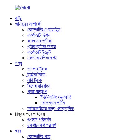
বাড়ি
আমাদের সম্পর্কে
কোম্পানির প্রোফাইল
কর্পোরেট ভিশন
কারখানার ভূমিকা
এন্টারপ্রাইজ অনার
কর্পোরেট ইভেন্ট
কেস অ্যাপ্লিকেশন
পণ্য
ডাম্পার ট্রাক
ট্র্যাক্টর ট্রাক
লরি ট্রাক
বিশেষ যানবাহন
খুচরা যন্ত্রাংশ
ইঞ্জিনিয়ারিং যন্ত্রপাতি
শ্যাকম্যান পার্টস
আলজেরিয়ার জন্য এক্সক্লুসিভ
বিক্রয় পরে পরিষেবা
গুণমান পরিদর্শন
রক্ষণাবেক্ষণ পরামর্শ
খবর
কোম্পানির খবর