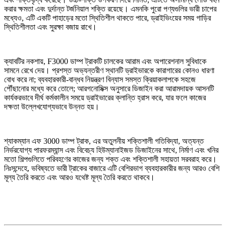
করার ক্ষমতা এবং দুর্দান্ত টর্জনিয়াল শক্তি রয়েছে। এমনকি পুরো পণ্যগুলির ভারী চাপের
মধ্যেও, এটি একটি পাহাড়ের মতো স্থিতিশীল থাকতে পারে, ড্রাইভিংয়ের সময় গাড়ির
স্থিতিশীলতা এবং সুরক্ষা বজায় রাখে।
ক্যাবটির নকশায়, F3000 ডাম্প ট্রাকটি চালকের আরাম এবং অপারেশনাল সুবিধাকে
সামনে রেখে দেয়। প্রশস্ত অভ্যন্তরীণ স্থানটি ড্রাইভারকে কারাগারের কোনও ধারণা
বোধ করে না; ব্যবহারকারী-বান্ধব নিয়ন্ত্রণ বিন্যাস সমস্ত ক্রিয়াকলাপকে সহজে
পৌঁছানোর মধ্যে করে তোলে; আরগনোমিক্স অনুসারে ডিজাইন করা আরামদায়ক আসনটি
কার্যকরভাবে দীর্ঘ কর্মকালীন সময়ে ড্রাইভারের ক্লান্তি হ্রাস করে, যার ফলে কাজের
দক্ষতা উল্লেখযোগ্যভাবে উন্নত হয়।
শ্যাকম্যান এফ 3000 ডাম্প ট্রাক, এর অতুলনীয় শক্তিশালী গতিবিদ্যা, অত্যন্ত
নির্ভরযোগ্য পারফরম্যান্স এবং বিবেচ্য হিউম্যানাইজড ডিজাইনের সাথে, নির্মাণ এবং খনির
মতো শিল্পগুলিতে পরিবহণের কাজের জন্য শক্ত এবং শক্তিশালী সহায়তা সরবরাহ করে।
নিঃসন্দেহে, ভবিষ্যতে ভারী ট্রাকের বাজারে এটি বেশিরভাগ ব্যবহারকারীর জন্য আরও বেশি
মূল্য তৈরি করতে এবং আরও যথেষ্ট মূল্য তৈরি করতে থাকবে।