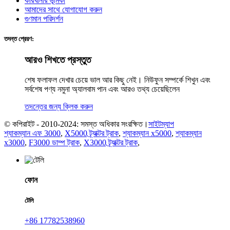
কারখানার ভূমিকা
আমাদের সাথে যোগাযোগ করুন
গুণমান পরিদর্শন
তদন্ত প্রেরণ:
আরও শিখতে প্রস্তুত
শেষ ফলাফল দেখার চেয়ে ভাল আর কিছু নেই। নিউফুন সম্পর্কে শিখুন এবং
সর্বশেষ পণ্য নমুনা অ্যালবাম পান এবং আরও তথ্য চেয়েছিলেন
তদন্তের জন্য ক্লিক করুন
© কপিরাইট - 2010-2024: সমস্ত অধিকার সংরক্ষিত।
সাইটম্যাপ
শ্যাকম্যান এফ 3000
,
X5000 ট্র্যাক্টর ট্রাক
,
শ্যাকম্যান x5000
,
শ্যাকম্যান
x3000
,
F3000 ডাম্প ট্রাক
,
X3000 ট্র্যাক্টর ট্রাক
,
ফোন
টেলি
+86 17782538960