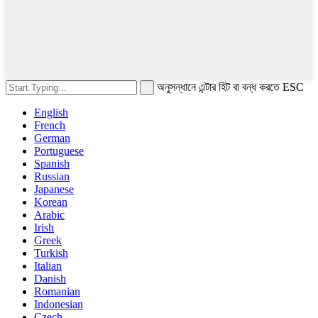
অনুসন্ধানে এন্টার হিট বা বন্ধ করতে ESC
English
French
German
Portuguese
Spanish
Russian
Japanese
Korean
Arabic
Irish
Greek
Turkish
Italian
Danish
Romanian
Indonesian
Czech