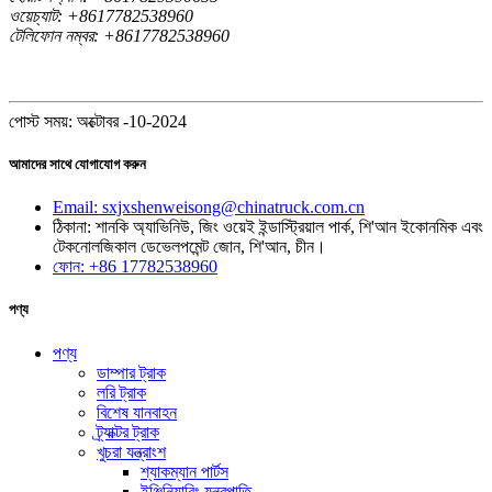
ওয়েচ্যাট: +8617782538960
টেলিফোন নম্বর: +8617782538960
পোস্ট সময়: অক্টোবর -10-2024
আমাদের সাথে যোগাযোগ করুন
Email: sxjxshenweisong@chinatruck.com.cn
ঠিকানা: শানকি অ্যাভিনিউ, জিং ওয়েই ইন্ডাস্ট্রিয়াল পার্ক, শি'আন ইকোনমিক এবং
টেকনোলজিকাল ডেভেলপমেন্ট জোন, শি'আন, চীন।
ফোন: +86 17782538960
পণ্য
পণ্য
ডাম্পার ট্রাক
লরি ট্রাক
বিশেষ যানবাহন
ট্র্যাক্টর ট্রাক
খুচরা যন্ত্রাংশ
শ্যাকম্যান পার্টস
ইঞ্জিনিয়ারিং যন্ত্রপাতি