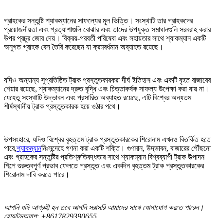
গ্রাহকের সন্তুষ্টি শ্যাকম্যানের সাফল্যের মূল ভিত্তি। সংস্থাটি তার গ্রাহকদের
প্রয়োজনীয়তা এবং প্রত্যাশাগুলি বোঝার এবং তাদের উপযুক্ত সমাধানগুলি সরবরাহ করার
উপর প্রচুর জোর দেয়। বিক্রয়-পরবর্তী পরিষেবা এবং সহায়তার সাথে শ্যাকম্যান একটি
অনুগত গ্রাহক বেস তৈরি করেছেন যা ক্রমবর্ধমান অব্যাহত রয়েছে।
যদিও অন্যান্য সুপ্রতিষ্ঠিত ট্রাক প্রস্তুতকারকরা দীর্ঘ ইতিহাস এবং একটি বৃহত বাজারের
শেয়ার রয়েছে, শ্যাকম্যানের দ্রুত বৃদ্ধি এবং চিত্তাকর্ষক সাফল্য উপেক্ষা করা যায় না।
যেহেতু সংস্থাটি উদ্ভাবন এবং প্রসারিত অব্যাহত রয়েছে, এটি বিশ্বের অন্যতম
শীর্ষস্থানীয় ট্রাক প্রস্তুতকারক হয়ে ওঠার পথে।
উপসংহারে, যদিও বিশ্বের বৃহত্তম ট্রাক প্রস্তুতকারকের শিরোনাম এখনও বিতর্কিত হতে
পারে,
শ্যাকম্যান
নিঃসন্দেহে গণনা করা একটি শক্তি। গুণমান, উদ্ভাবন, বাজারের পৌঁছনো
এবং গ্রাহকের সন্তুষ্টির প্রতিশ্রুতিবদ্ধতার সাথে শ্যাকম্যান বিশ্বব্যাপী ট্রাক উত্পাদন
শিল্পে গুরুত্বপূর্ণ প্রভাব ফেলতে প্রস্তুত এবং একদিন বৃহত্তম ট্রাক প্রস্তুতকারকের
শিরোনাম দাবি করতে পারে।
আপনি যদি আগ্রহী হন তবে আপনি সরাসরি আমাদের সাথে যোগাযোগ করতে পারেন।
হোয়াটসঅ্যাপ: +8617829390655