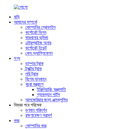
বাড়ি
আমাদের সম্পর্কে
কোম্পানির প্রোফাইল
কর্পোরেট ভিশন
কারখানার ভূমিকা
এন্টারপ্রাইজ অনার
কর্পোরেট ইভেন্ট
কেস অ্যাপ্লিকেশন
পণ্য
ডাম্পার ট্রাক
ট্র্যাক্টর ট্রাক
লরি ট্রাক
বিশেষ যানবাহন
খুচরা যন্ত্রাংশ
ইঞ্জিনিয়ারিং যন্ত্রপাতি
শ্যাকম্যান পার্টস
আলজেরিয়ার জন্য এক্সক্লুসিভ
বিক্রয় পরে পরিষেবা
গুণমান পরিদর্শন
রক্ষণাবেক্ষণ পরামর্শ
খবর
কোম্পানির খবর