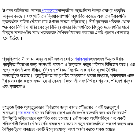
উত্পাদন ভলিউমের ক্ষেত্রে,
শ্যাকম্যান
সাম্প্রতিক বছরগুলিতে উল্লেখযোগ্য প্রবৃদ্ধি
অনুভব করছে। সংস্থাটি তার ক্রিয়াকলাপগুলি প্রসারিত করেছে এবং তার ট্রাকগুলির
ক্রমবর্ধমান চাহিদা মেটাতে তার উত্পাদন ক্ষমতা বাড়িয়েছে। দীর্ঘ দূরত্বের পরিবহন থেকে
শুরু করে নির্মাণ ও খনির ক্ষেত্রে বিভিন্ন বাজার বিভাগগুলিতে বিস্তৃত মডেলগুলির সাথে
বিস্তৃত মডেলগুলির সাথে শ্যাকম্যান বৈশ্বিক ট্রাকের বাজারের একটি প্রধান খেলোয়াড়
হয়ে উঠেছে।
প্রযুক্তিগত উদ্ভাবন অন্য একটি অঞ্চল যেখানে
শ্যাকম্যান
জ্বলজ্বল উন্নত ট্রাক
প্রযুক্তি বিকাশের জন্য সংস্থাটি গবেষণা ও উন্নয়নে প্রচুর পরিমাণে বিনিয়োগ করে। এর
মধ্যে জ্বালানী-দক্ষ ইঞ্জিন, বুদ্ধিমান পরিবহন সিস্টেম এবং বর্ধিত সুরক্ষা বৈশিষ্ট্য
অন্তর্ভুক্ত রয়েছে। প্রযুক্তিগত অগ্রগতির অগ্রভাগে থাকার মাধ্যমে, শ্যাকম্যান এমন
ট্রাক সরবরাহ করতে সক্ষম হয় যা কেবল শক্তিশালী এবং নির্ভরযোগ্য নয়, পরিবেশ বান্ধব
এবং ব্যয়বহুলও।
বৃহত্তম ট্রাক প্রস্তুতকারক নির্ধারণের জন্য বাজার পৌঁছনোও একটি গুরুত্বপূর্ণ
মানদণ্ড।
শ্যাকম্যান
বিশ্বের বিভিন্ন দেশে এর ট্রাকগুলি রফতানি করে এর বিশ্বব্যাপী
উপস্থিতি সক্রিয়ভাবে প্রসারিত করে চলেছে। কৌশলগত অংশীদারিত্ব এবং একটি
শক্তিশালী বিতরণ নেটওয়ার্কের মাধ্যমে শ্যাকম্যান নতুন বাজারগুলিতে প্রবেশ করতে এবং
বৈশ্বিক ট্রাক বাজারের একটি উল্লেখযোগ্য অংশ অর্জন করতে সক্ষম হয়েছে।